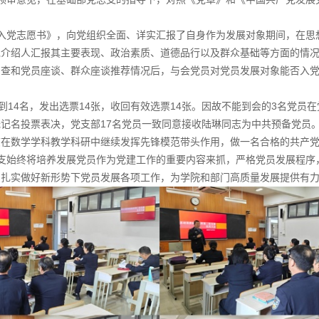
。
入党志愿书》，向党组织全面、详实汇报了自身作为发展对象期间，在思
党介绍人汇报其主要表现、政治素质、道德品行以及群众基础等方面的情
审查和党员座谈、群众座谈推荐情况后，与会党员对党员发展对象能否入
到14名，发出选票14张，收回有效选票14张。因故不能到会的3名党员
记名投票表决，党支部17名党员一致同意接收陆琳同志为中共预备党员
志在数学学科教学科研中继续发挥先锋模范带头作用，做一名合格的共产
支始终将培养发展党员作为党建工作的重要内容来抓，严格党员发展程序
，扎实做好新形势下党员发展各项工作，为学院和部门高质量发展提供有