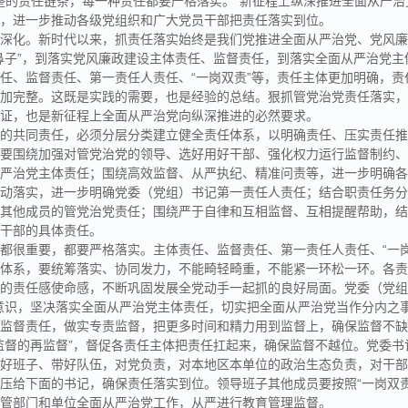
完整的责任链条，每一种责任都要严格落实。”新征程上纵深推进全面从严
力，进一步推动各级党组织和广大党员干部把责任落实到位。
在深化。新时代以来，抓责任落实始终是我们党推进全面从严治党、党风
鼻子”，到落实党风廉政建设主体责任、监督责任，到落实全面从严治党主
任、监督责任、第一责任人责任、“一岗双责”等，责任主体更加明确，责
更加完整。这既是实践的需要，也是经验的总结。狠抓管党治党责任落实
保证，也是新征程上全面从严治党向纵深推进的必然要求。
党的共同责任，必须分层分类建立健全责任体系，以明确责任、压实责任
。要围绕加强对管党治党的领导、选好用好干部、强化权力运行监督制约
从严治党主体责任；围绕高效监督、从严执纪、精准问责等，进一步明确
动落实，进一步明确党委（党组）书记第一责任人责任；结合职责任务分工
子其他成员的管党治党责任；围绕严于自律和互相监督、互相提醒帮助，
员干部的具体责任。
都很重要，都要严格落实。主体责任、监督责任、第一责任人责任、“一岗
任体系，要统筹落实、协同发力，不能畸轻畸重，不能紧一环松一环。各
的责任感使命感，不断巩固发展全党动手一起抓的良好局面。党委（党组
意识，坚决落实全面从严治党主体责任，切实把全面从严治党当作分内之
好监督责任，做实专责监督，把更多时间和精力用到监督上，确保监督不
监督的再监督”，督促各责任主体把责任扛起来，确保监督不越位。党委书
抓好班子、带好队伍，对党负责，对本地区本单位的政治生态负责，对干
压给下面的书记，确保责任落实到位。领导班子其他成员要按照“一岗双责
分管部门和单位全面从严治党工作，从严进行教育管理监督。