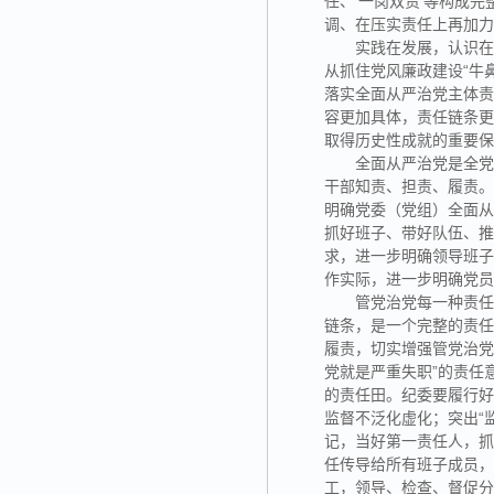
任、‘一岗双责’等构成
调、在压实责任上再加
实践在发展，认识
从抓住党风廉政建设“牛
落实全面从严治党主体责
容更加具体，责任链条
取得历史性成就的重要
全面从严治党是全
干部知责、担责、履责
明确党委（党组）全面
抓好班子、带好队伍、推
求，进一步明确领导班
作实际，进一步明确党
管党治党每一种责任
链条，是一个完整的责
履责，切实增强管党治党
党就是严重失职”的责任
的责任田。纪委要履行
监督不泛化虚化；突出“
记，当好第一责任人，
任传导给所有班子成员，
工，领导、检查、督促