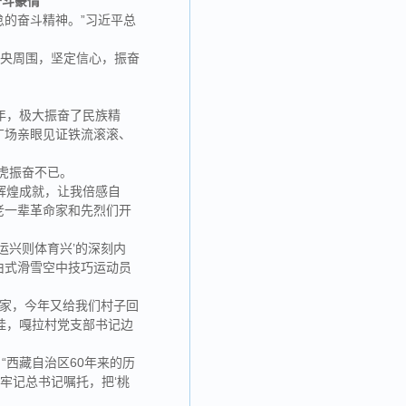
奋斗豪情
的奋斗精神。”习近平总
中央周围，坚定信心，振奋
年，极大振奋了民族精
广场亲眼见证铁流滚滚、
虎振奋不已。
辉煌成就，让我倍感自
老一辈革命家和先烈们开
运兴则体育兴’的深刻内
由式滑雪空中技巧运动员
大家，今年又给我们村子回
挂，嘎拉村党支部书记边
“西藏自治区60年来的历
牢记总书记嘱托，把‘桃