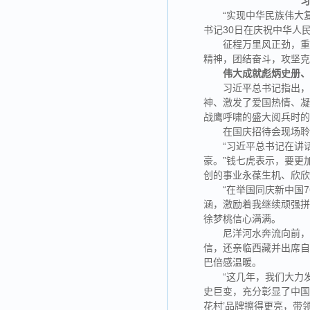
“实现中华民族伟大
书记30日在庆祝中华人
征程万里风正劲，
精神，团结奋斗，攻坚
伟大成就彪炳史册
习近平总书记指出，
神、激发了爱国热情、凝
战鹰呼啸的盛大阅兵时的
在国庆招待会现场聆
“习近平总书记在讲
豪。”钱七虎表示，要更
创的事业永葆生机、欣
“在举国同庆新中国
涵，激励着我继续顽强拼
徐梦桃信心满满。
尼洋河水奔流向前，
信，还亲临西藏并出席自
巴倍感温暖。
“这几年，我们大力
史巨变，充分彰显了中国
花村’品牌擦得更亮，带