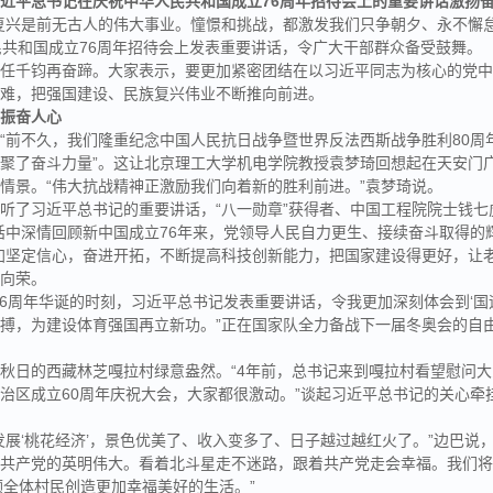
习近平总书记在庆祝中华人民共和国成立76周年招待会上的重要讲话激扬
复兴是前无古人的伟大事业。憧憬和挑战，都激发我们只争朝夕、永不懈怠
民共和国成立76周年招待会上发表重要讲话，令广大干部群众备受鼓舞。
重任千钧再奋蹄。大家表示，要更加紧密团结在以习近平同志为核心的党
克难，把强国建设、民族复兴伟业不断推向前进。
、振奋人心
“前不久，我们隆重纪念中国人民抗日战争暨世界反法西斯战争胜利80周
聚了奋斗力量”。这让北京理工大学机电学院教授袁梦琦回想起在天安门
情景。“伟大抗战精神正激励我们向着新的胜利前进。”袁梦琦说。
听了习近平总书记的重要讲话，“八一勋章”获得者、中国工程院院士钱七
话中深情回顾新中国成立76年来，党领导人民自力更生、接续奋斗取得的
加坚定信心，奋进开拓，不断提高科技创新能力，把国家建设得更好，让
欣向荣。
76周年华诞的时刻，习近平总书记发表重要讲话，令我更加深刻体会到‘国
搏，为建设体育强国再立新功。”正在国家队全力备战下一届冬奥会的自
秋日的西藏林芝嘎拉村绿意盎然。“4年前，总书记来到嘎拉村看望慰问
治区成立60周年庆祝大会，大家都很激动。”谈起习近平总书记的关心牵
发展‘桃花经济’，景色优美了、收入变多了、日子越过越红火了。”边巴说，
共产党的英明伟大。看着北斗星走不迷路，跟着共产党走会幸福。我们将
领全体村民创造更加幸福美好的生活。”