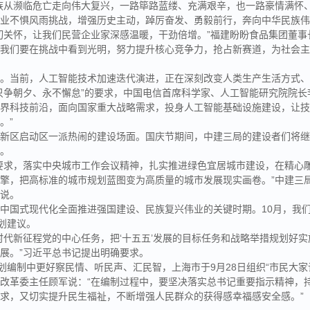
族从濒临危亡走向伟大复兴，一路筚路蓝缕、充满艰辛，也一路豪情满怀、
各业不惧风雨挑战，增强历史主动，踔厉奋发、勇毅前行，奔向中华民族
切关怀，让我们民营企业家深感温暖，干劲倍增。”福建盼盼食品集团董事
，我们要在挑战中看到光明，努力提升核心竞争力，抢占新赛道，为社会
遂。当前，人工智能技术加速迭代演进，正在深刻改变人类生产生活方式
只争朝夕、永不懈怠”的要求，中国电信首席科学家、人工智能研究院院长
世界科技前沿，面向国家重大战略需求，投身人工智能基础设施建设，让
。”
安新区启动区一派热闹的建设场面。国庆节期间，中建三局的建设者们将
进。
要求，落实中央城市工作会议精神，扎实推进绿色宜居城市建设，在精心
擎，把高标准的城市规划蓝图变为高质量的城市发展现实画卷。”中建三
刚说。
中国式现代化全面推进强国建设、民族复兴伟业的关键时期。10月，我
规划建议。
时代新征程党的中心任务，把‘十五五’发展的目标任务和战略举措规划好
展。”习近平总书记提出明确要求。
规划编制中更好察民情、听民声、汇民智，上海市于9月28日组织“市民大家
改革委主任顾军说：“在编制过程中，要坚决落实总书记重要指示精神，
求，又切实提升民生福祉，不断增强人民群众的获得感幸福感安全感。”