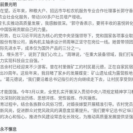
、前景光明
收在望。近年来，种粮大户、招远市华松农机服务专业合作社理事长郭守
农业社会化服务，带动100多户社员增产增收。
调‘扎实推动高质量发展’，我感触很深。”郭守香表示，要将丰收的喜悦转
牢中国饭碗贡献自己的力量。
杂形势，在以习近平同志为核心的党中央坚强领导下，党和国家各项事业
团股份有限公司，盾构机主轴承设计师周琳正坚守在岗位一线。她曾带领
国际先进水平，成本仅为国外产品的三分之一。
进取、埋头苦干’，说到了我们心坎上。”周琳说，“在重大装备领域，我们
力实现科技自立自强。”
安吉余村已经迎来不少游客。曾在村里做矿工的村民葛元德，正在自家民
念提出20周年。这些年来，我目睹了家乡的发展蝶变：矿山遗址成为露营胜
。”葛元德说，“我们要沿着总书记指引的方向继续走下去，让村民享受到
才能国强。今年3月以来，全党扎实开展深入贯彻中央八项规定精神学习
一次深刻的政治历练、思想淬炼、党性锻炼、作风锤炼。
教育过程中，结合各族群众风俗习惯，对婚丧嫁娶开展精准引导。农村党
新风尚，促进群众对党风政风的满意度显著提升。“我们要牢记总书记‘纵
的决心和恒心，推进作风建设常态化长效化，为推动高质量发展提供坚强
、永不懈怠