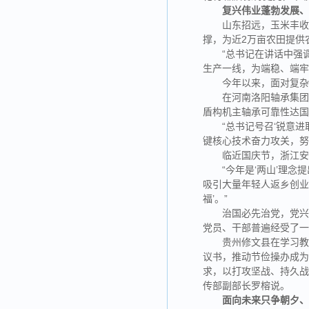
复兴伟业蓬勃发展
山东招远，玉米丰
撑，为近2万亩农田提供
“总书记在讲话中强
生产一线，为端稳、端
今年以来，面对复
在河南洛阳轴承集
盾构机主轴承可靠性达
“总书记号召‘锐意
键核心技术奋力攻关，努
临近国庆节，浙江
“今年是‘两山’理
吸引大量年轻人返乡创业
福’。”
治国必先治党，党兴
党员、干部普遍经受了
贵州修文县在学习
议书，推动节俭操办成为
求，以打攻坚战、持久战
传部副部长罗榕说。
面向未来只争朝夕