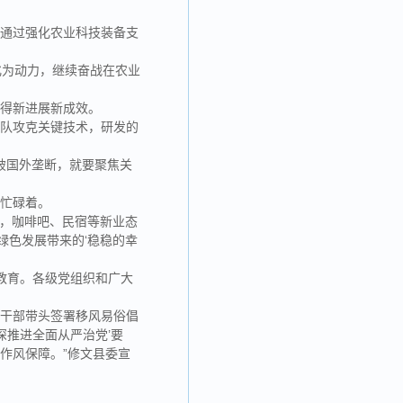
香通过强化农业科技装备支
化为动力，继续奋战在农业
取得新进展新成效。
团队攻克关键技术，研发的
打破国外垄断，就要聚焦关
宿忙碌着。
地，咖啡吧、民宿等新业态
绿色发展带来的‘稳稳的幸
教育。各级党组织和广大
员干部带头签署移风易俗倡
深推进全面从严治党’要
作风保障。”修文县委宣