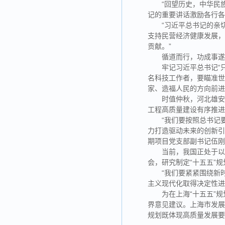
“回望历史，中华民
记的重要讲话激励各行
“习近平总书记的亲
支持民营经济健康发展
贡献。”
循道而行，功成事
牢记习近平总书记“
名科技工作者，要瞄准
家、造福人民的方向前进
时值仲秋，河北雄
工程高质量建设有序推
“我们要按照总书记
力打造驱动未来的创新引
期项目党支部副书记伍
当前，我国正处于以
会，研究制定“十五五”
“我们要紧紧围绕新
主义现代化取得决定性进
为在上海“十五五”
界意见建议。上海市发展
规划既体现高质量发展要