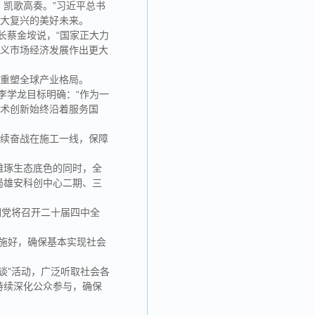
凯歌高奏。”习近平总书
伟大复兴的美好未来。
长蔡金垵说，“国家正大力
主义市场经济发展作出更大
、重塑全球产业格局。
李学龙目标明确：“作为一
技术创新始终沿着服务国
继续奋战在施工一线，保障
雕琢生态底色的同时，全
局雄安科创中心二期、三
们党将召开二十届四中全
实施好，确保基本实现社会
谈”活动，广泛听取社会各
持续深化公众参与，确保