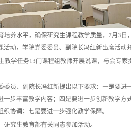
育培养水平，确保研究生课程教学质量，
7
月
3
日
课活动，
学院党委委员、副院长冯红新
出席活动
生教学任务
13
门课程组教师开展说课，与会专家
。
委委员、副院长冯红新
提出
以下
要求：一是要进
进一步丰富教学内容；四是要进一步创新教学方
组织协调；七是要进一步强化教学保障。
、研究生教育部有关同志参加活动。