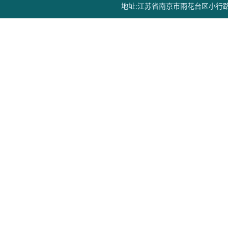
地址:江苏省南京市雨花台区小行路16号，邮