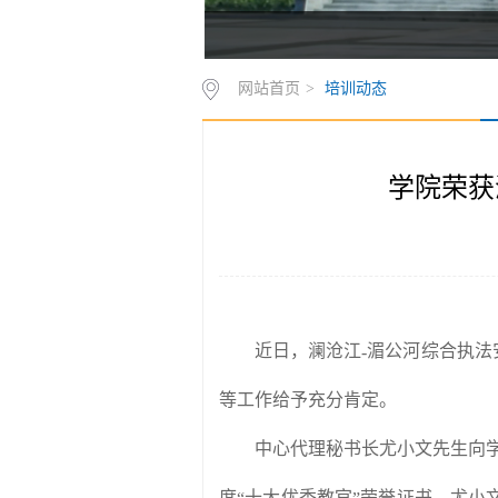
网站首页
>
培训动态
学院荣获
近日，澜沧江
湄公河综合执法
-
等工作给予充分肯定。
中心代理秘书长尤小文先生向
度
十大优秀教官
荣誉证书。尤小