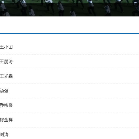
王小囝
王朋涛
王光森
汤强
乔宗楼
缪金祥
刘涛