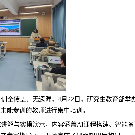
培训全覆盖、无遗漏，
4
月
22
日，研究生教育部举
期未能参训的教师进行集中
培训
。
统讲解与实操演示，内容涵盖
AI
课程搭建、智能备